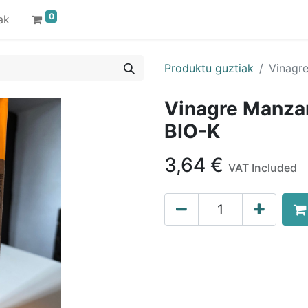
0
ak
Produktu guztiak
Vinagr
Vinagre Manza
BIO-K
3,64
€
VAT Included