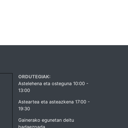
ORDUTEGIAK:
Astelehena eta osteguna 10:00 -
13:00
Asteartea eta asteazkena 17:00 -
19:30
Gainerako egunetan deitu
badaezpada