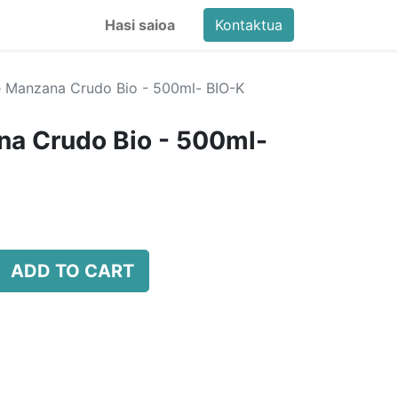
Hasi saioa
Kontaktua
e Manzana Crudo Bio - 500ml- BIO-K
na Crudo Bio - 500ml-
ADD TO CART