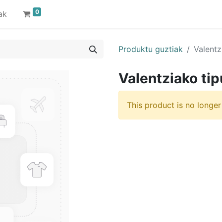
0
ak
Produktu guztiak
Valentz
Valentziako tipu
This product is no longer