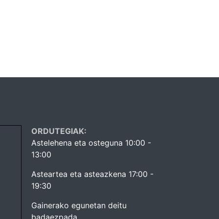
ORDUTEGIAK:
Astelehena eta osteguna 10:00 -
13:00
Asteartea eta asteazkena 17:00 -
19:30
Gainerako egunetan deitu
badaezpada