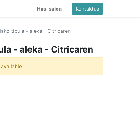
Hasi saioa
Kontaktua
iako tipula - aleka - Citricaren
la - aleka - Citricaren
 available.