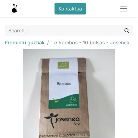
Kontaktua
Produktu guztiak
Te Rooibos - 10 bolsas - Josenea