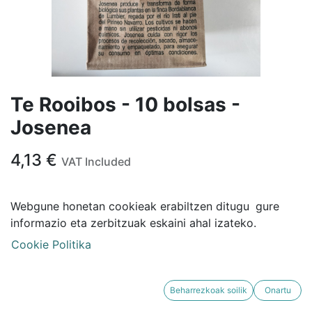
Te Rooibos - 10 bolsas -
Josenea
4,13
€
VAT Included
ADD TO CART
Webgune honetan cookieak erabiltzen ditugu
gure
informazio eta zerbitzuak eskaini ahal izateko.
Cookie Politika
Beharrezkoak soilik
Onartu