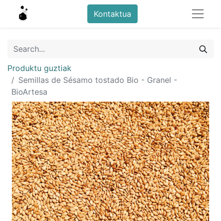
Kontaktua
Produktu guztiak
Semillas de Sésamo tostado Bio - Granel -
BioArtesa