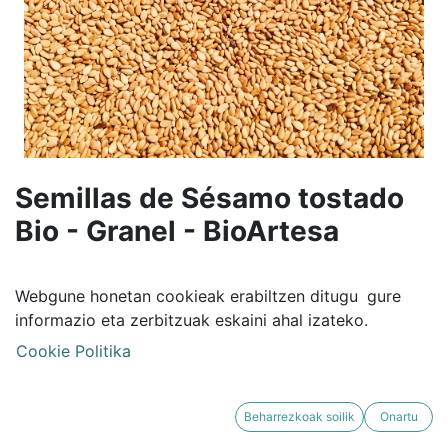
Semillas de Sésamo tostado
Bio - Granel - BioArtesa
7,51
€
VAT Included
Webgune honetan cookieak erabiltzen ditugu
gure
informazio eta zerbitzuak eskaini ahal izateko.
ADD TO CART
Cookie Politika
Beharrezkoak soilik
Onartu