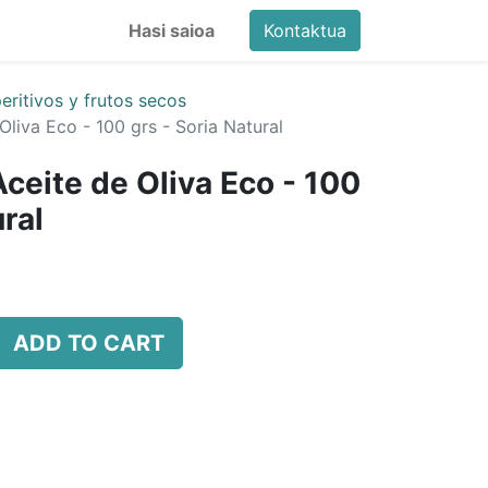
Hasi saioa
Kontaktua
eritivos y frutos secos
Oliva Eco - 100 grs - Soria Natural
Aceite de Oliva Eco - 100
ural
ADD TO CART