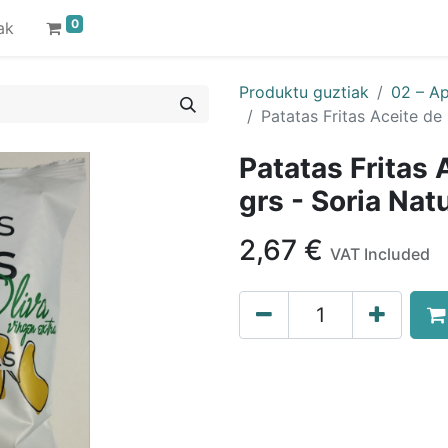
0
ak
Produktu guztiak
02 – Ap
Patatas Fritas Aceite de 
Patatas Fritas 
grs - Soria Nat
2,67
€
VAT Included