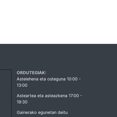
ORDUTEGIAK:
Astelehena eta osteguna 10:00 -
13:00
Asteartea eta asteazkena 17:00 -
19:30
Gainerako egunetan deitu