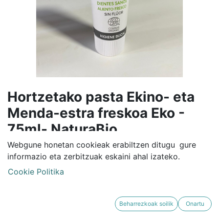
Hortzetako pasta Ekino- eta
Menda-estra freskoa Eko -
75ml- NaturaBio
Webgune honetan cookieak erabiltzen ditugu
gure
This product is no longer available.
informazio eta zerbitzuak eskaini ahal izateko.
Cookie Politika
Beharrezkoak soilik
Onartu