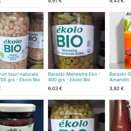
€
4,91
€
9,43
€
un txuri naturala
Barazki-Menestra Eko -
Barazki-Sa
705 grs - Ekolo Bio
400 grs - Ekolo Bio
Amandin
€
6,03
€
3,82
€