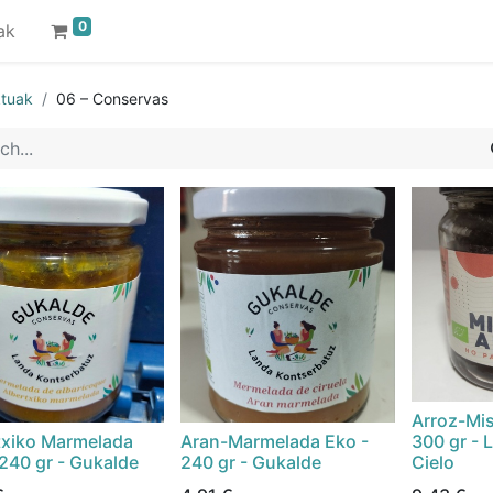
0
ak
tuak
06 – Conservas
Arroz-Mis
txiko Marmelada
Aran-Marmelada Eko -
300 gr - L
 240 gr - Gukalde
240 gr - Gukalde
Cielo