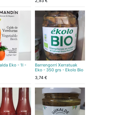
2,93
€
lda Eko - 1l -
Barrengorri Xerratuak
Eko - 350 grs - Ekolo Bio
3,74
€