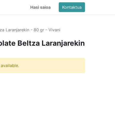
Hasi saioa
Kontaktua
a Laranjarekin - 80 gr - Vivani
late Beltza Laranjarekin
 available.