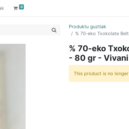
0
ak
Produktu guztiak
% 70-eko Txokolate Beltz
% 70-eko Txoko
- 80 gr - Vivani
This product is no longer