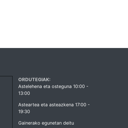
ORDUTEGIAK:
Astelehena eta osteguna 10:00 -
13:00
Asteartea eta asteazkena 17:00 -
19:30
Gainerako egunetan deitu