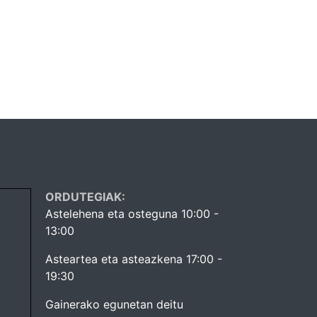
ORDUTEGIAK:
Astelehena eta osteguna 10:00 -
13:00
Asteartea eta asteazkena 17:00 -
19:30
Gainerako egunetan deitu