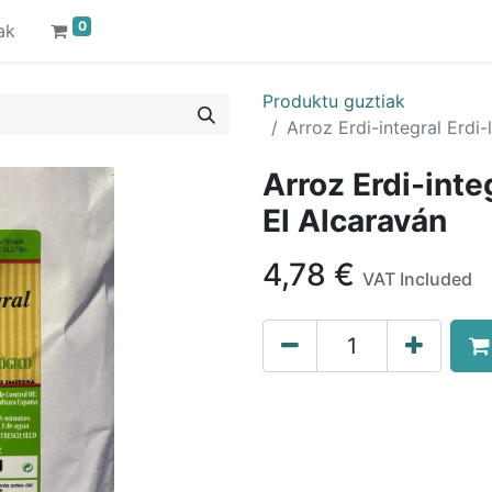
0
ak
Produktu guztiak
Arroz Erdi-integral Erdi-
Arroz Erdi-inte
El Alcaraván
4,78
€
VAT Included