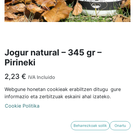
Jogur natural – 345 gr –
Pirineki
2,23
€
IVA Incluido
Webgune honetan cookieak erabiltzen ditugu
gure
informazio eta zerbitzuak eskaini ahal izateko.
Cookie Politika
AÑADIR AL CARRITO
Beharrezkoak soilik
Onartu